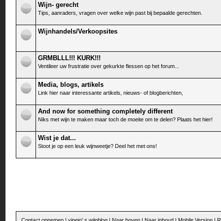
Wijn- gerecht
Tips, aanraders, vragen over welke wijn past bij bepaalde gerechten.
Wijnhandels/Verkoopsites
GRMBLLL!!! KURK!!!
Ventileer uw frustratie over gekurkte flessen op het forum...
Media, blogs, artikels
Link hier naar interessante artikels, nieuws- of blogberichten,
And now for something completely different
Niks met wijn te maken maar toch de moeite om te delen? Plaats het hier!
Wist je dat...
Stoot je op een leuk wijnweetje? Deel het met ons!
Contact opnemen
|
vinejo' s wijnblog
|
Naar boven
|
Naar inhoud
|
Mobile Version
|
R