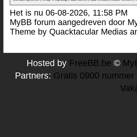
Het is nu 06-08-2026, 11:58 PM
MyBB forum
aangedreven door
M
Theme by
Quacktacular Medias
an
Hosted by
FreeBB.be
©
MyB
Partners:
Gratis 0900 nummer
Vak