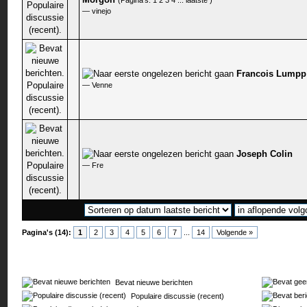
(Pagina's:
1
2
3
4
...
laatste
)
—
vinejo
Francois Lumpp
0 stem - 0 van 5 gemiddeld
—
Venne
Joseph Colin
0 stem - 0 van 5 gemiddeld
—
Fre
Pagina's (14):
1
2
3
4
5
6
7
...
14
Volgende »
Bevat nieuwe berichten
Populaire discussie (recent)