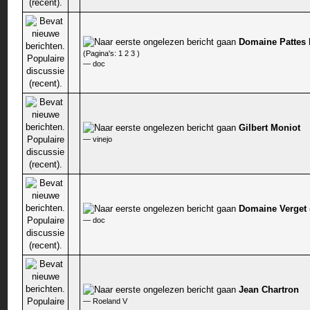
Domaine Pattes 
1 stem - 5 van 5 gemiddeld
(Pagina's:
1
2
3
)
—
doc
Gilbert Moniot
0 stem - 0 van 5 gemiddeld
—
vinejo
Domaine Verget
0 stem - 0 van 5 gemiddeld
—
doc
Jean Chartron
0 stem - 0 van 5 gemiddeld
—
Roeland V