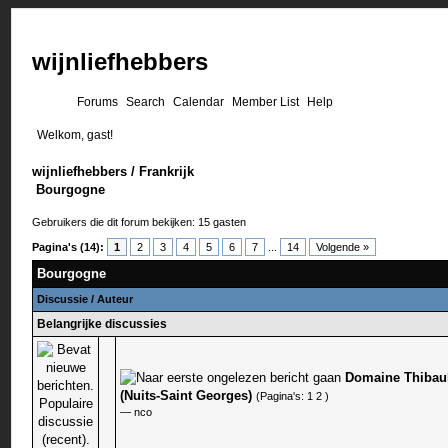
wijnliefhebbers
Forums
Search
Calendar
Member List
Help
Welkom, gast!
wijnliefhebbers
/
Frankrijk
Bourgogne
Gebruikers die dit forum bekijken: 15 gasten
Pagina's (14):
1
2
3
4
5
6
7
...
14
Volgende »
Bourgogne
Discussie
/
Auteur
Belangrijke discussies
Domaine Thibaul
0 stem - 0 van 5 gemiddeld
(Nuits-Saint Georges)
(Pagina's:
1
2
)
—
nco