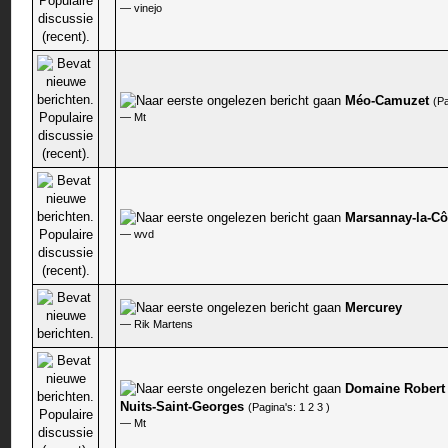
—
vinejo
Méo-Camuzet
(P
0 stem - 0 van 5 gemiddeld
—
Mt
Marsannay-la-Cô
1 stem - 5 van 5 gemiddeld
—
wvd
Mercurey
0 stem - 0 van 5 gemiddeld
—
Rik Martens
Domaine Robert 
0 stem - 0 van 5 gemiddeld
Nuits-Saint-Georges
(Pagina's:
1
2
3
)
—
Mt