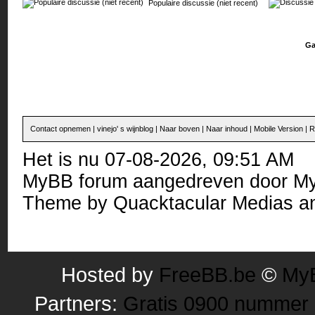
Populaire discussie (niet recent)
Ga
Contact opnemen
|
vinejo' s wijnblog
|
Naar boven
|
Naar inhoud
|
Mobile Version
|
R
Het is nu 07-08-2026, 09:51 AM
MyBB forum
aangedreven door
M
Theme by
Quacktacular Medias
an
Hosted by
FreeBB.be
©
MyB
Partners:
Gratis 0900 nummer