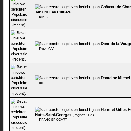
Château de Cham
0 stem - 0 van 5 gemiddeld
1er Cru Les Puillets
—
Kris G
Dom de la Vouge
0 stem - 0 van 5 gemiddeld
—
Peter VdV
Domaine Michel 
0 stem - 0 van 5 gemiddeld
—
doc
Henri et Gilles 
0 stem - 0 van 5 gemiddeld
Nuits-Saint-Georges
(Pagina's:
1
2
)
—
FRANCISPICCART