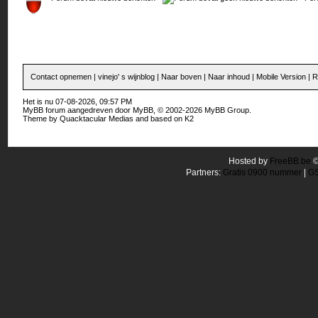
Contact opnemen
|
vinejo' s wijnblog
|
Naar boven
|
Naar inhoud
|
Mobile Version
|
R
Het is nu 07-08-2026, 09:57 PM
MyBB forum
aangedreven door
MyBB
, © 2002-2026
MyBB Group
.
Theme by
Quacktacular Medias
and based on
K2
Hosted by
FreeBB.be
Partners:
Gratis 0900 nummer
|
GS