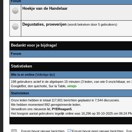
Forum
Hoekje van de Handelaar
Degustaties, proeverijen
(wordt bekeken door 5 gebruikers)
Bedankt voor je bijdrage!
Forum
Statistieken
Wie is er online
[
Volledige lijst
]
198 gebruikers actief in de afgelopen 15 minuten (3 leden, van wie 0 onzichtbaar, en
GoogleBot,
don quichotte
,
Sur la Table
,
vinejo
Statistieken
Onze leden hebben in totaal 117,601 berichten geplaatst in 7,544 discussies.
We hebben momenteel 892 geregistreerde leden.
Verwelkom ons nieuwste lid,
PYEReagan5
.
Het hoogste aantal gebruikers tegelijk online was 16,296 op 30-10-2025 om 06:24 P
Forum bevat nieuwe berichten
For