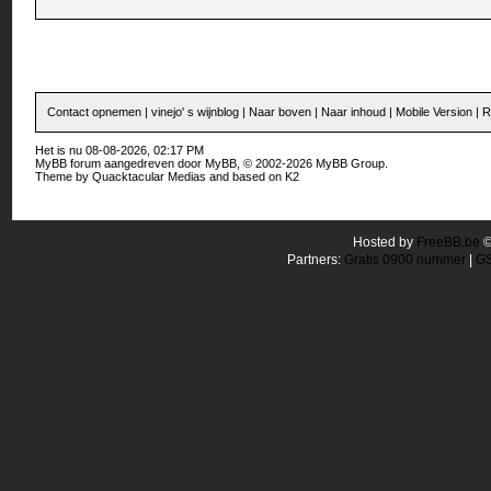
Contact opnemen
|
vinejo' s wijnblog
|
Naar boven
|
Naar inhoud
|
Mobile Version
|
R
Het is nu 08-08-2026, 02:17 PM
MyBB forum
aangedreven door
MyBB
, © 2002-2026
MyBB Group
.
Theme by
Quacktacular Medias
and based on
K2
Hosted by
FreeBB.be
Partners:
Gratis 0900 nummer
|
GS