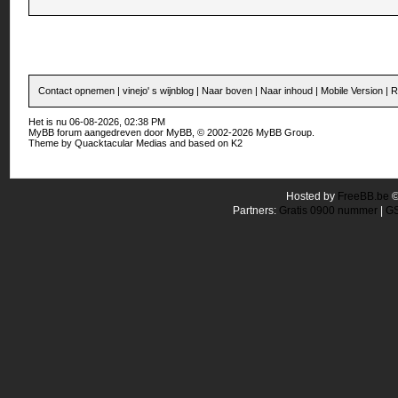
Contact opnemen
|
vinejo' s wijnblog
|
Naar boven
|
Naar inhoud
|
Mobile Version
|
R
Het is nu 06-08-2026, 02:38 PM
MyBB forum
aangedreven door
MyBB
, © 2002-2026
MyBB Group
.
Theme by
Quacktacular Medias
and based on
K2
Hosted by
FreeBB.be
Partners:
Gratis 0900 nummer
|
GS