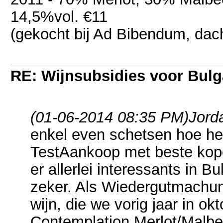
14,5%vol. €11
(gekocht bij Ad Bibendum, dach
RE: Wijnsubsidies voor Bulg
(01-06-2014 08:35 PM)
Jord
enkel even schetsen hoe he
TestAankoop met beste kope
er allerlei interessants in B
zeker. Als Wiedergutmachung
wijn, die we vorig jaar in ok
Contemplation Merlot/Malbe