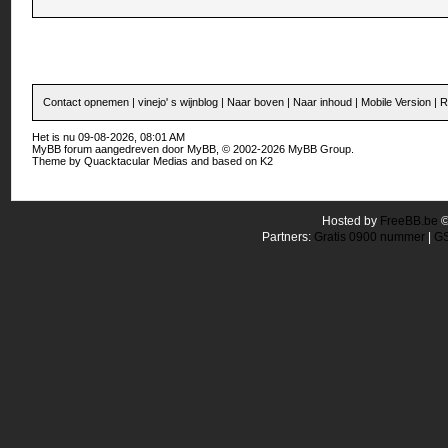
Contact opnemen
|
vinejo' s wijnblog
|
Naar boven
|
Naar inhoud
|
Mobile Version
|
R
Het is nu 09-08-2026, 08:01 AM
MyBB forum
aangedreven door
MyBB
, © 2002-2026
MyBB Group
.
Theme by
Quacktacular Medias
and based on
K2
Hosted by
FreeBB.be
Partners:
Gratis 0900 nummer
|
GS