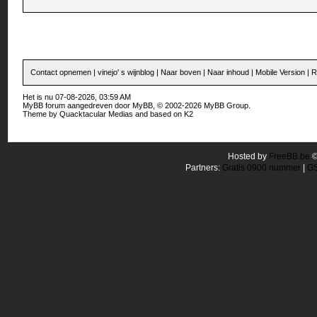
Contact opnemen
|
vinejo' s wijnblog
|
Naar boven
|
Naar inhoud
|
Mobile Version
|
R
Het is nu 07-08-2026, 03:59 AM
MyBB forum
aangedreven door
MyBB
, © 2002-2026
MyBB Group
.
Theme by
Quacktacular Medias
and based on
K2
Hosted by
FreeBB.be
Partners:
Gratis 0900 nummer
|
GS