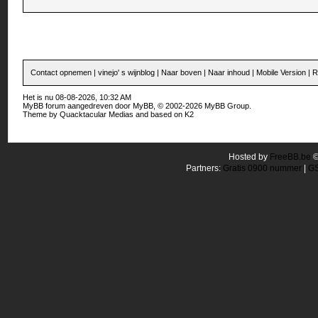
Contact opnemen
|
vinejo' s wijnblog
|
Naar boven
|
Naar inhoud
|
Mobile Version
|
R
Het is nu 08-08-2026, 10:32 AM
MyBB forum
aangedreven door
MyBB
, © 2002-2026
MyBB Group
.
Theme by
Quacktacular Medias
and based on
K2
Hosted by
FreeBB.be
Partners:
Gratis 0900 nummer
|
GS