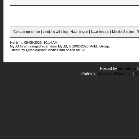
Contact opnemen
|
vinejo' s wijnblog
|
Naar boven
|
Naar inhoud
|
Mobile Version
|
R
Het is nu 09-08-2026, 10:14 AM
MyBB forum
aangedreven door
MyBB
, © 2002-2026
MyBB Group
.
Theme by
Quacktacular Medias
and based on
K2
Hosted by
FreeBB.be
Partners:
Gratis 0900 nummer
|
GS