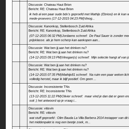
Discussie:
Chateau Haut Brion
Bericht:
RE: Chateau Haut Brion
ik heb al een paar oude bdx's geproefd met Mathijs (Ebriosi) en ik kan wel
mede-proevers (17-12-2015 04:23 PM)Vinog...
Discussie:
Kanonkop, Stellenbosch Zuid Afrika
Bericht:
RE: Kanonkop, Stellenbosch Zuid Afrika
(07-12-2015 06:32 PM)Jordaens schreef: De Paul Sauer is zonder meer 
prijsklasse. als je hem scherp kan aankopen aan...
Discussie:
Wat ben jij aan het drinken nu?
Bericht:
RE: Wat ben jij aan het drinken nu?
(14-12-2015 09:13 PM)Vinogan(s) schreef: Mijn selectie hangt af van 
Discussie:
Wat ben jij aan het drinken nu?
Bericht:
RE: Wat ben jij aan het drinken nu?
(14-12-2015 07:35 PM)Mathijs81 schreef: Na ruim een paar weken lich
volledig herstel, maar ik blijf positief. Om geen ...
Discussie:
Inconsistente TNs
Bericht:
RE: Inconsistente TNs
(13-12-2015 11:22 PM)Olivier schreef: maar vind je dan dat er geen enkel
soit :) het antwoord op je vraag i...
Discussie:
vitisvin
Bericht:
RE: vitisvin
wat stuff geproefd : Olim Bauda La Villa Barbera 2014 instapper van dit 
het middenpalet is nog een beetje zoek, m...