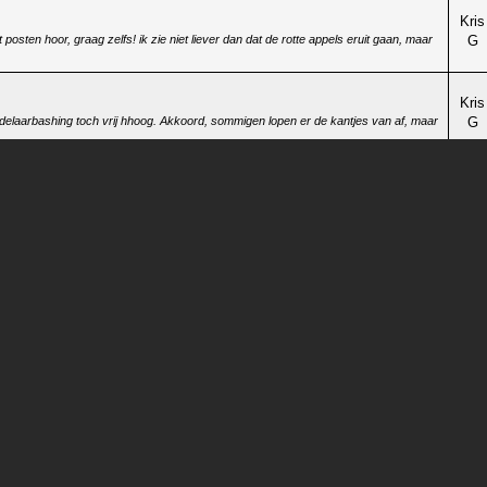
Kris
sten hoor, graag zelfs! ik zie niet liever dan dat de rotte appels eruit gaan, maar
G
Kris
delaarbashing toch vrij hhoog. Akkoord, sommigen lopen er de kantjes van af, maar
G
Kris
ormatie en cijfers over de winstmarges die onze handelaars hier hanteren is altijd
G
Kris
G
 hem eerst proeven vooraleer hem te kopen, maar was net in die week uitverkocht
Kris
 flessen aan die mooie prijs maar je kan niet blijven bestellen hé bij Xtrawine is hij
G
Kris
 maar een 90-score, andere scores gaan tot 98, ik geef hem zelf 94+, maar 8 punten
G