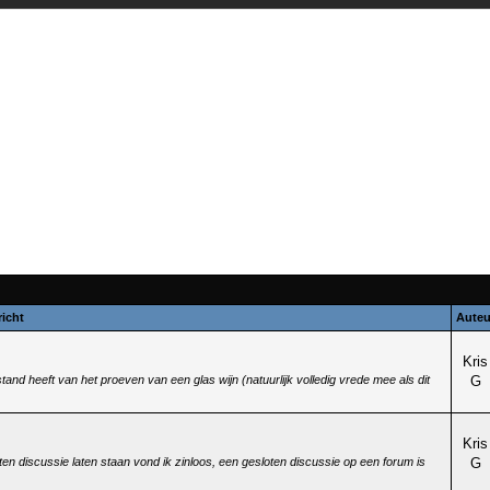
richt
Auteu
Kris
tand heeft van het proeven van een glas wijn (natuurlijk volledig vrede mee als dit
G
Kris
en discussie laten staan vond ik zinloos, een gesloten discussie op een forum is
G