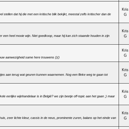
Kris
 stellen dat hij die met een kritische blik bekijkt, meestal zelfs kritischer dan de
G
Kris
een heel mooie wijn. Niet goedkoop, maar hij kan zich staande houden in zijn
G
Kris
G
jouw aanwezigheid same here trouwens ()()
Kris
tjes aan terug wat geuren kunnen waarnemen. Nog een flinke weg te gaan tot
G
Kris
e eerlijke wijnhandelaar is in België? we zijn beetje off-topic aan het gaan ;) maar
G
Kris
huis, zeer lichte kleur, cassis in de neus, prominente zuren, balans op het einde van
G