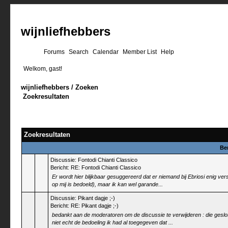
wijnliefhebbers
Forums
Search
Calendar
Member List
Help
Welkom, gast!
wijnliefhebbers
/
Zoeken
Zoekresultaten
Zoekresultaten
Be
Discussie:
Fontodi Chianti Classico
Bericht:
RE: Fontodi Chianti Classico
Er wordt hier blijkbaar gesuggereerd dat er niemand bij Ebriosi enig vers
op mij is bedoeld), maar ik kan wel garande...
Discussie:
Pikant dagje ;-)
Bericht:
RE: Pikant dagje ;-)
bedankt aan de moderatoren om de discussie te verwijderen : die geslot
niet echt de bedoeling ik had al toegegeven dat ...