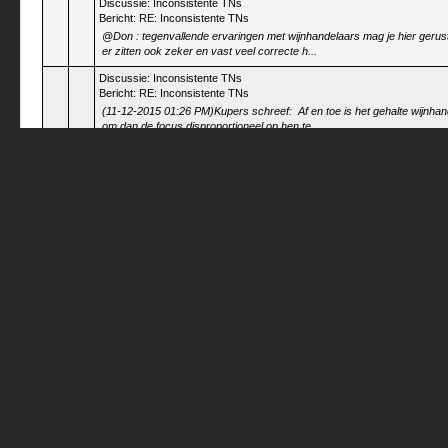
Discussie:
Inconsistente TNs
Bericht:
RE: Inconsistente TNs
@Don : tegenvallende ervaringen met wijnhandelaars mag je hier gerust po
er zitten ook zeker en vast veel correcte h...
Discussie:
Inconsistente TNs
Bericht:
RE: Inconsistente TNs
(11-12-2015 01:26 PM)Kupers schreef: Af en toe is het gehalte wijnhan
om dan de focus disproportioneel op hen te...
Discussie:
Inconsistente TNs
Bericht:
RE: Inconsistente TNs
(11-12-2015 01:14 AM)don quichotte schreef: Thanks Kris. Relevante inf
welkom. dat is ongeveer x2 (aankoopprij...
Discussie:
Inconsistente TNs
Bericht:
RE: Inconsistente TNs
@Don : zat rond de 26 €, in elk geval dik onder de Tacos prijs, ik wou
Discussie:
Inconsistente TNs
Bericht:
RE: Inconsistente TNs
ik ben gisteren bij Tacos een fles gaan kopen : 35 €, getwijfeld voor extra
terug binnen : +65%!!!
Discussie:
Inconsistente TNs
Bericht:
RE: Inconsistente TNs
net nog iets )°) tegengekomen : Tanzer heeft nen TFT die ik heb liggen
verschil in het oordeel van getrainde paletten ...
Discussie:
Tabarrini, Umbrie