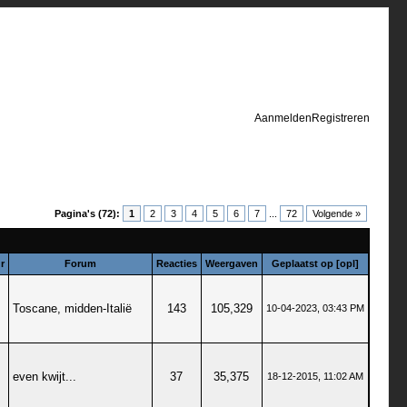
Aanmelden
Registreren
Pagina's (72):
1
2
3
4
5
6
7
...
72
Volgende »
r
Forum
Reacties
Weergaven
Geplaatst op
[
opl
]
Toscane, midden-Italië
143
105,329
10-04-2023, 03:43 PM
even kwijt...
37
35,375
18-12-2015, 11:02 AM