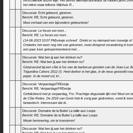
verschillende dozen wijn. Het betreft allemaal Bordeaux uit midden jaren zev
het etiket staat telkens Wijnhuis R...
Discussie:
Echt gebeurd, gisteren.
Bericht:
RE: Echt gebeurd, gisteren.
Mooi verhaal van een bijzondere gebeurtenis!
Discussie:
Le forum est mort...
Bericht:
RE: Le forum est mort...
(14-06-2023 10:07 PM)vinejo schreef: Drinkt er nu niemand een roseetje of
Ondanks het weer nog niet van gekomen, moet dringend verandering in ko
een paar keer geëxperimenteerd met ...
Discussie:
Wat ben jij aan het drinken nu?
Bericht:
RE: Wat ben jij aan het drinken nu?
Gisteravond bij een côte à l'os van de barbecue genoten van de Jean-Luc B
Triguedina Cahors 2012 (!). Heel donker in het glas, in de neus gestoofd rood f
peper. In de mond vol, kr...
Discussie:
VerjaardagsFREestje
Bericht:
RE: VerjaardagsFREestje
Gefeliciteerd met je verjaardag, Fre. Prachtige degustatie lijkt me! Mooi om t
de Côte Roties. De 2016 van Gerin heb ik vorig jaar gedronken, vond ik toen
fantastisch. Interessant dat di...
Discussie:
Domaine de la Butte/ La taille aux Loups
Bericht:
RE: Domaine de la Butte/ La taille aux Loups
Mooie herinnering, om te koesteren!
Discussie:
Wat ben jij aan het drinken nu?