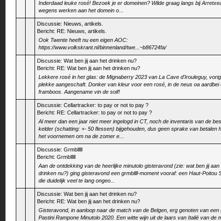
Inderdaad leuke rosé! Bezoek je er domeinen? Wilde graag langs bij Arretxe
wegens werken aan het domein o...
Discussie:
Nieuws, artikels.
Bericht:
RE: Nieuws, artikels.
Ook Twente heeft nu een eigen AOC:
https://www.volkskrant.nl/binnenland/twe...~b86724fa/
Discussie:
Wat ben jij aan het drinken nu?
Bericht:
RE: Wat ben jij aan het drinken nu?
Lekkere rosé in het glas: de Mignaberry 2023 van La Cave d'Irouleguy, vori
plekke aangeschaft. Donker van kleur voor een rosé, in de neus oa aardbei
framboos. Aangename vin de soif!
Discussie:
Cellartracker: to pay or not to pay ?
Bericht:
RE: Cellartracker: to pay or not to pay ?
Al meer dan een jaar niet meer ingelogd in CT, noch de inventaris van de b
kelder (schatting: +- 50 flessen) bijgehouden, dus geen sprake van betalen h
het voornemen om na de zomer e...
Discussie:
Grmblllll
Bericht:
Grmblllll
Aan de ontdekking van de heerlijke minutolo gisteravond (zie: wat ben jij aan
drinken nu?) ging gisteravond een grmbllll-moment vooraf: een Haut-Poitou 
die duidelijk veel te lang ongeo...
Discussie:
Wat ben jij aan het drinken nu?
Bericht:
RE: Wat ben jij aan het drinken nu?
Gisteravond, in aanloop naar de match van de Belgen, erg genoten van een 
Pastini Rampone Minutolo 2020. Een witte wijn uit de laars van Italië van de m