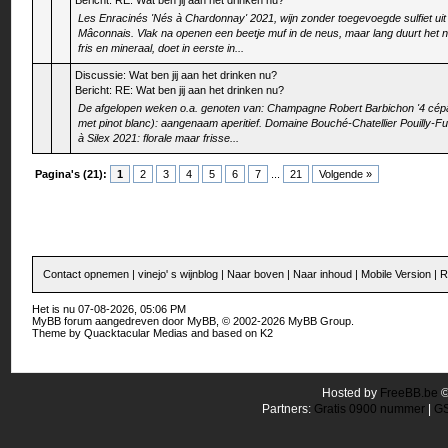
Bericht:
RE: Wat ben jij aan het drinken nu?
Les Enracinés 'Nés à Chardonnay' 2021, wijn zonder toegevoegde sulfiet uit
Mâconnais. Vlak na openen een beetje muf in de neus, maar lang duurt het n
fris en mineraal, doet in eerste in...
Discussie:
Wat ben jij aan het drinken nu?
Bericht:
RE: Wat ben jij aan het drinken nu?
De afgelopen weken o.a. genoten van: Champagne Robert Barbichon '4 cép
met pinot blanc): aangenaam aperitief. Domaine Bouché-Chatellier Pouilly-F
à Silex 2021: florale maar frisse...
Pagina's (21):
1
2
3
4
5
6
7
...
21
Volgende »
Contact opnemen
|
vinejo' s wijnblog
|
Naar boven
|
Naar inhoud
|
Mobile Version
|
R
Het is nu 07-08-2026, 05:06 PM
MyBB forum
aangedreven door
MyBB
, © 2002-2026
MyBB Group
.
Theme by
Quacktacular Medias
and based on
K2
Hosted by
FreeBB.be
Partners:
Gratis 0900 nummer
|
GS