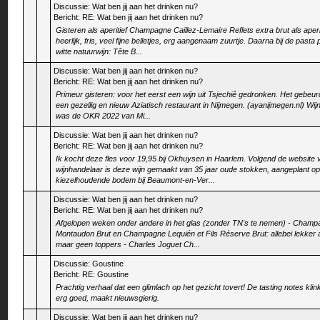
Discussie:
Wat ben jij aan het drinken nu?
Bericht:
RE: Wat ben jij aan het drinken nu?
Gisteren als aperitief Champagne Caillez-Lemaire Reflets extra brut als aperit
heerlijk, fris, veel fijne belletjes, erg aangenaam zuurtje. Daarna bij de pasta
witte natuurwijn: Tête B...
Discussie:
Wat ben jij aan het drinken nu?
Bericht:
RE: Wat ben jij aan het drinken nu?
Primeur gisteren: voor het eerst een wijn uit Tsjechiê gedronken. Het gebeur
een gezellig en nieuw Aziatisch restaurant in Nijmegen. (ayanijmegen.nl) Wijn
was de OKR 2022 van Mi...
Discussie:
Wat ben jij aan het drinken nu?
Bericht:
RE: Wat ben jij aan het drinken nu?
Ik kocht deze fles voor 19,95 bij Okhuysen in Haarlem. Volgend de website 
wijnhandelaar is deze wijn gemaakt van 35 jaar oude stokken, aangeplant o
kiezelhoudende bodem bij Beaumont-en-Ver...
Discussie:
Wat ben jij aan het drinken nu?
Bericht:
RE: Wat ben jij aan het drinken nu?
Afgelopen weken onder andere in het glas (zonder TN's te nemen) - Cham
Montaudon Brut en Champagne Lequién et Fils Réserve Brut: allebei lekker al
maar geen toppers - Charles Joguet Ch...
Discussie:
Goustine
Bericht:
RE: Goustine
Prachtig verhaal dat een glimlach op het gezicht tovert! De tasting notes kli
erg goed, maakt nieuwsgierig.
Discussie:
Wat ben jij aan het drinken nu?