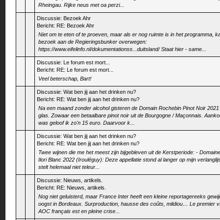
Rheingau. Rijke neus met oa perzi...
Discussie:
Bezoek Ahr
Bericht:
RE: Bezoek Ahr
Niet om te eten of te proeven, maar als er nog ruimte is in het programma, k
bezoek aan de Regieringsbunker overwegen:
https://www.eifelinfo.nl/dokumentationss...duitsland/ Staat hier - same...
Discussie:
Le forum est mort...
Bericht:
RE: Le forum est mort...
Veel beterschap, Bart!
Discussie:
Wat ben jij aan het drinken nu?
Bericht:
RE: Wat ben jij aan het drinken nu?
Na een maand zonder alcohol gisteren de Domain Rochebin Pinot Noir 2021 
glas. Zowaar een betaalbare pinot noir uit de Bourgogne / Maçonnais. Aanko
was geloof ik zo'n 15 euro. Daarvoor k...
Discussie:
Wat ben jij aan het drinken nu?
Bericht:
RE: Wat ben jij aan het drinken nu?
Twee wijnen die me het meest zijn bijgebleven uit de Kerstperiode: - Domain
Ilori Blanc 2022 (Irouléguy): Deze appellatie stond al langer op mijn verlanglij
stelt helemaal niet teleur...
Discussie:
Nieuws, artikels.
Bericht:
RE: Nieuws, artikels.
Nog niet geluisterd, maar France Inter heeft een kleine reportagereeks gewi
oogst in Bordeaux. Surproduction, hausse des coûts, mildiou… Le premier v
AOC français est en pleine crise...