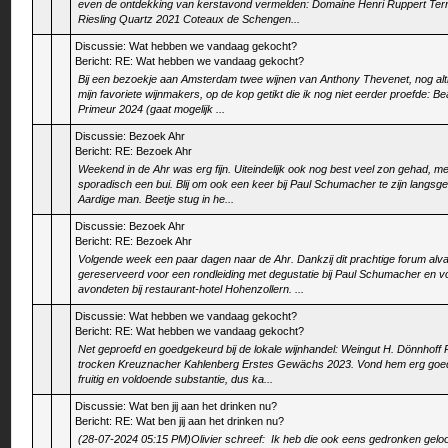
even de ontdekking van kerstavond vermelden: Domaine Henri Ruppert Terr
Riesling Quartz 2021 Coteaux de Schengen...
Discussie:
Wat hebben we vandaag gekocht?
Bericht:
RE: Wat hebben we vandaag gekocht?
Bij een bezoekje aan Amsterdam twee wijnen van Anthony Thevenet, nog alt
mijn favoriete wijnmakers, op de kop getikt die ik nog niet eerder proefde: Be
Primeur 2024 (gaat mogelijk ...
Discussie:
Bezoek Ahr
Bericht:
RE: Bezoek Ahr
Weekend in de Ahr was erg fijn. Uiteindelijk ook nog best veel zon gehad, me
sporadisch een bui. Blij om ook een keer bij Paul Schumacher te zijn langsg
Aardige man. Beetje stug in he...
Discussie:
Bezoek Ahr
Bericht:
RE: Bezoek Ahr
Volgende week een paar dagen naar de Ahr. Dankzij dit prachtige forum alv
gereserveerd voor een rondleiding met degustatie bij Paul Schumacher en v
avondeten bij restaurant-hotel Hohenzollern. ...
Discussie:
Wat hebben we vandaag gekocht?
Bericht:
RE: Wat hebben we vandaag gekocht?
Net geproefd en goedgekeurd bij de lokale wijnhandel: Weingut H. Dönnhoff R
trocken Kreuznacher Kahlenberg Erstes Gewächs 2023. Vond hem erg goed,
fruitig en voldoende substantie, dus ka...
Discussie:
Wat ben jij aan het drinken nu?
Bericht:
RE: Wat ben jij aan het drinken nu?
(28-07-2024 05:15 PM)Olivier schreef: Ik heb die ook eens gedronken geloof