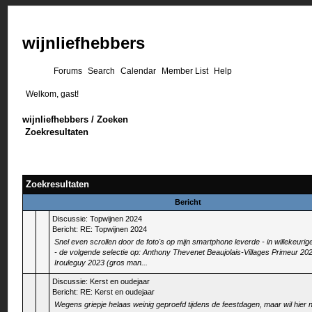
wijnliefhebbers
Forums
Search
Calendar
Member List
Help
Welkom, gast!
wijnliefhebbers
/
Zoeken
Zoekresultaten
Zoekresultaten
Bericht
Discussie:
Topwijnen 2024
Bericht:
RE: Topwijnen 2024
Snel even scrollen door de foto's op mijn smartphone leverde - in willekeurig
- de volgende selectie op: Anthony Thevenet Beaujolais-Villages Primeur 202
Irouleguy 2023 (gros man...
Discussie:
Kerst en oudejaar
Bericht:
RE: Kerst en oudejaar
Wegens griepje helaas weinig geproefd tijdens de feestdagen, maar wil hier 