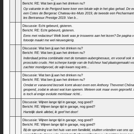
Bericht:
RE: Wat ben jij aan het drinken nu?
Op vakantie in de Perigord twee keer een lokale wijn in het glas gehad. De 
een Cotes de Bergerac Chateau-les-Muts 2019, de tweede een Pecharman
les Bertranoux Prestige 2019. Van b...
Discussie:
Echt gebeurd, gisteren.
Bericht:
RE: Echt gebeurd, gisteren.
Eens met redacteur! Welk boek was je trouwens aan het lezen? De pagina v
fotootje maakt me wel nieuwsgierig.
Discussie:
Wat ben jij aan het drinken nu?
Bericht:
RE: Wat ben jij aan het drinken nu?
Inderdaad prima combinatie met de tomaten-auberginesaus, en vooraf ook 
prosciutto crudo. Het scherpe kantje van de fraîcheur had plaatsgemaakt v
zachter mondgevoel, de wijn kwam nog iets...
Discussie:
Wat ben jij aan het drinken nu?
Bericht:
RE: Wat ben jij aan het drinken nu?
Omdat er vanavond bezoek komt alvast even een Anthony Thevenet Chén
geopend, zodat ie alvast wat kan openen. Meteen ook maar even geproefd. I
is toch al enige evolutie merkbaar richti...
Discussie:
Wijnen lange tijd in garage, nog goed?
Bericht:
RE: Wijnen lange tijd in garage, nog goed?
Hartelijk dank allebei, ik geef het door!
Discussie:
Wijnen lange tijd in garage, nog goed?
Bericht:
RE: Wijnen lange tijd in garage, nog goed?
Bij de opruiming van het huis van een familielid, stuitten vrienden van ons op