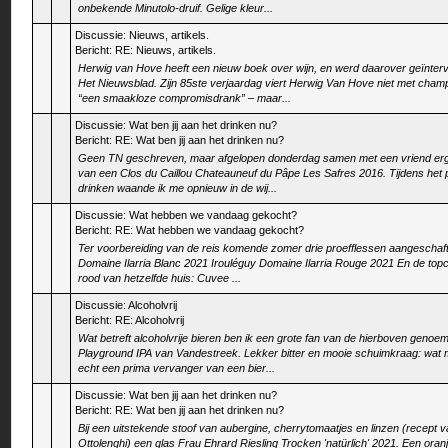
onbekende Minutolo-druif. Gelige kleur...
Discussie:
Nieuws, artikels.
Bericht:
RE: Nieuws, artikels.
Herwig van Hove heeft een nieuw boek over wijn, en werd daarover geïnterv
Het Nieuwsblad. Zijn 85ste verjaardag viert Herwig Van Hove niet met cha
“een smaakloze compromisdrank” – maar...
Discussie:
Wat ben jij aan het drinken nu?
Bericht:
RE: Wat ben jij aan het drinken nu?
Geen TN geschreven, maar afgelopen donderdag samen met een vriend er
van een Clos du Caillou Chateauneuf du Pâpe Les Safres 2016. Tijdens het
drinken waande ik me opnieuw in de wij...
Discussie:
Wat hebben we vandaag gekocht?
Bericht:
RE: Wat hebben we vandaag gekocht?
Ter voorbereiding van de reis komende zomer drie proefflessen aangeschaft
Domaine Ilarria Blanc 2021 Irouléguy Domaine Ilarria Rouge 2021 En de top
rood van hetzelfde huis: Cuvee ...
Discussie:
Alcoholvrij
Bericht:
RE: Alcoholvrij
Wat betreft alcoholvrije bieren ben ik een grote fan van de hierboven genoe
Playground IPA van Vandestreek. Lekker bitter en mooie schuimkraag: wat mi
echt een prima vervanger van een bier...
Discussie:
Wat ben jij aan het drinken nu?
Bericht:
RE: Wat ben jij aan het drinken nu?
Bij een uitstekende stoof van aubergine, cherrytomaatjes en linzen (recept 
Ottolenghi) een glas Frau Ehrard Riesling Trocken 'natürlich' 2021. Een oranje