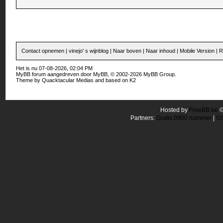
Contact opnemen
|
vinejo' s wijnblog
|
Naar boven
|
Naar inhoud
|
Mobile Version
|
R
Het is nu 07-08-2026, 02:04 PM
MyBB forum
aangedreven door
MyBB
, © 2002-2026
MyBB Group
.
Theme by
Quacktacular Medias
and based on
K2
Hosted by
FreeBB.be
Partners:
Gratis 0900 nummer
|
GS