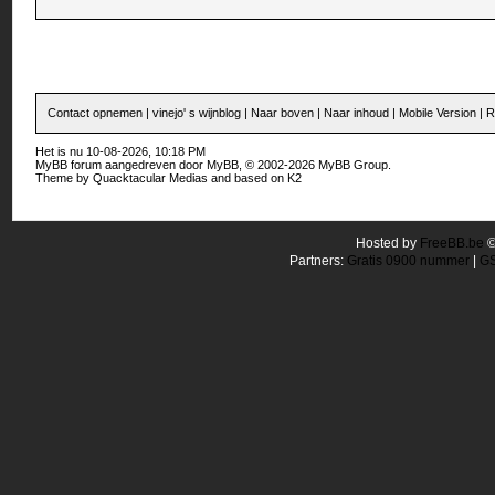
Contact opnemen
|
vinejo' s wijnblog
|
Naar boven
|
Naar inhoud
|
Mobile Version
|
R
Het is nu 10-08-2026, 10:18 PM
MyBB forum
aangedreven door
MyBB
, © 2002-2026
MyBB Group
.
Theme by
Quacktacular Medias
and based on
K2
Hosted by
FreeBB.be
Partners:
Gratis 0900 nummer
|
GS