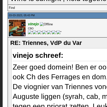
Find
03-03-2023, 05:43 PM
vinejo
CBO
RE: Triennes, VdP du Var
vinejo schreef:
Zeer goed domein! Ben er oo
ook Ch des Ferrages en dom. 
De viognier van Triennes von
Auguste liggen (syrah, cab, me
tegen een priorat zetten. Le