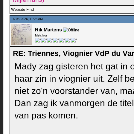
Website
Find
16-05-2026, 11:26 AM
Rik Martens
Melchior
RE: Triennes, Viognier VdP du Va
Mady zag gisteren het gat in 
haar zin in viognier uit. Zelf 
niet zo'n voorstander van, ma
Dan zag ik vanmorgen de titel
van pas komen.