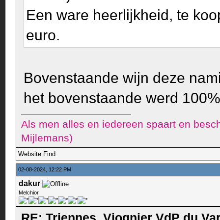
Een ware heerlijkheid, te koo
euro.
Bovenstaande wijn deze nam
het bovenstaande werd 100% b
Als men alles en iedereen spaart en besch
Mijlemans)
Website
Find
02-08-2024, 12:22 PM
dakur
Melchior
RE: Triennes, Viognier VdP du Va