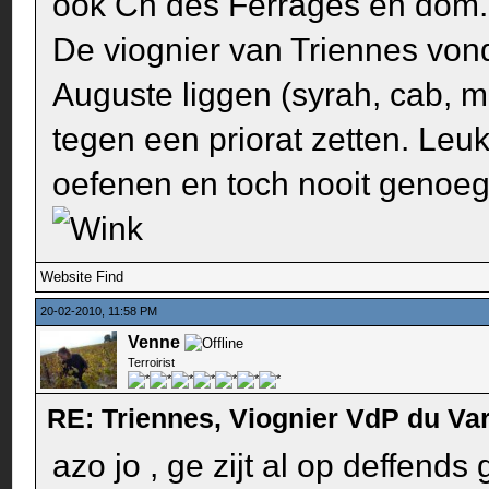
ook Ch des Ferrages en dom. 
De viognier van Triennes von
Auguste liggen (syrah, cab, me
tegen een priorat zetten. Le
oefenen en toch nooit genoeg w
Website
Find
20-02-2010, 11:58 PM
Venne
Terroirist
RE: Triennes, Viognier VdP du Va
azo jo , ge zijt al op deffends