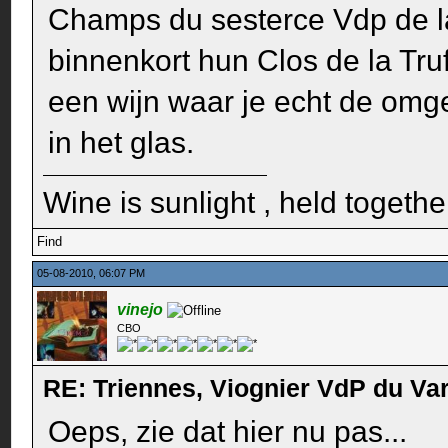
Champs du sesterce Vdp de l
binnenkort hun Clos de la Tru
een wijn waar je echt de omg
in het glas.
Wine is sunlight , held togethe
Find
05-08-2010, 06:07 PM
vinejo
CBO
RE: Triennes, Viognier VdP du Va
Oeps, zie dat hier nu pas...