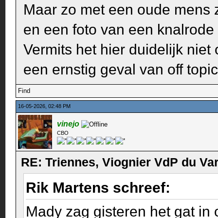
Maar zo met een oude mens zi
en een foto van een knalrode w
Vermits het hier duidelijk niet
een ernstig geval van off topic
Find
16-05-2026, 02:48 PM
vinejo
CBO
RE: Triennes, Viognier VdP du Va
Rik Martens schreef:
Mady zag gisteren het gat in 