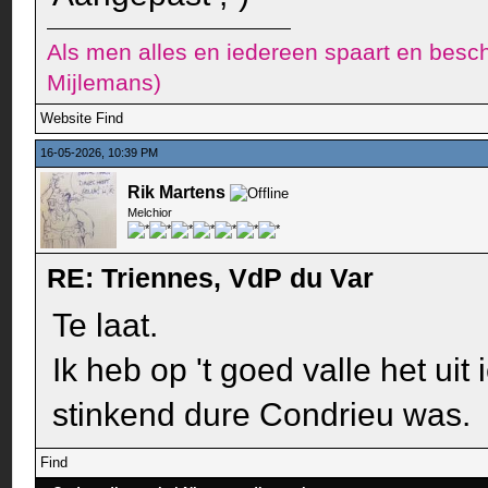
Als men alles en iedereen spaart en besch
Mijlemans)
Website
Find
16-05-2026, 10:39 PM
Rik Martens
Melchior
RE: Triennes, VdP du Var
Te laat.
Ik heb op 't goed valle het uit
stinkend dure Condrieu was.
Find