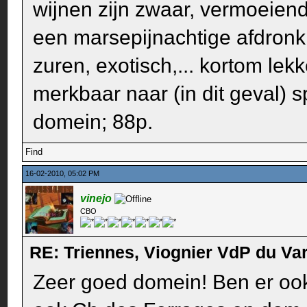
wijnen zijn zwaar, vermoeiend
een marsepijnachtige afdronk.
zuren, exotisch,... kortom lekk
merkbaar naar (in dit geval) s
domein; 88p.
Find
16-02-2010, 05:02 PM
vinejo
CBO
RE: Triennes, Viognier VdP du Va
Zeer goed domein! Ben er oo