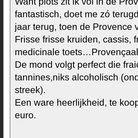
Want plots zit ik vól in de Pro
fantastisch, doet me zó teru
jaar terug, toen de Provence v
Frisse frisse kruiden, cassis,
medicinale toets…Provençaal
De mond volgt perfect die frai
tannines,niks alcoholisch (o
streek).
Een ware heerlijkheid, te koop
euro.