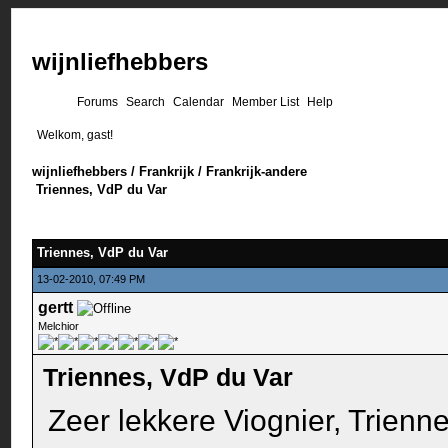
wijnliefhebbers
Forums
Search
Calendar
Member List
Help
Welkom, gast!
wijnliefhebbers
/
Frankrijk
/
Frankrijk-andere
Triennes, VdP du Var
Triennes, VdP du Var
13-02-2010, 07:49 PM
gertt
Melchior
Triennes, VdP du Var
Zeer lekkere Viognier, Trienn