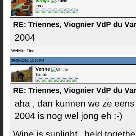
vinejo
CBO
RE: Triennes, Viognier VdP du Va
2004
Website
Find
06-08-2010, 12:20 PM
Venne
Terroirist
RE: Triennes, Viognier VdP du Va
aha , dan kunnen we ze eens n
2004 is nog wel jong eh :-)
Wine is sunlight , held togethe