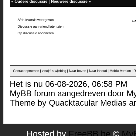
«
Oudere discussie
|
Nieuwere discussie
»
Afdrukversie weergeven
Ga
Discussie aan vriend laten zien
Op discussie abonneren
Contact opnemen
|
vinejo' s wijnblog
|
Naar boven
|
Naar inhoud
|
Mobile Version
|
R
Het is nu 06-08-2026, 06:58 PM
MyBB forum
aangedreven door
M
Theme by
Quacktacular Medias
an
Hosted by
FreeBB.be
©
MyB