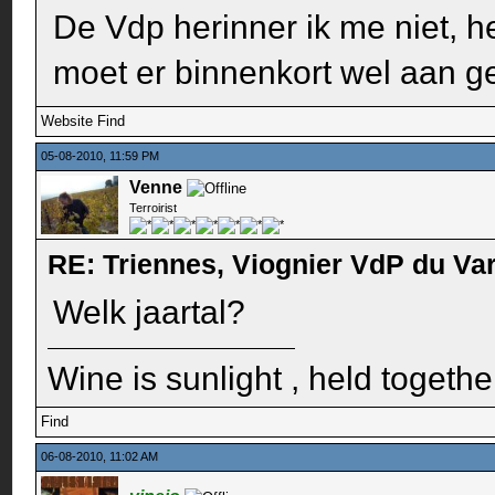
De Vdp herinner ik me niet, he
moet er binnenkort wel aan ge
Website
Find
05-08-2010, 11:59 PM
Venne
Terroirist
RE: Triennes, Viognier VdP du Va
Welk jaartal?
Wine is sunlight , held togethe
Find
06-08-2010, 11:02 AM