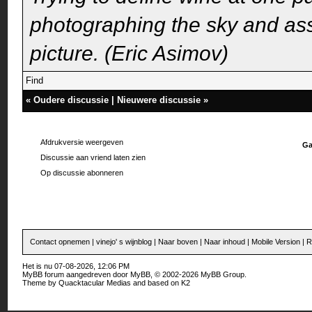
photographing the sky and assu
picture. (Eric Asimov)
Find
«
Oudere discussie
|
Nieuwere discussie
»
Afdrukversie weergeven
Ga
Discussie aan vriend laten zien
Op discussie abonneren
Contact opnemen
|
vinejo' s wijnblog
|
Naar boven
|
Naar inhoud
|
Mobile Version
|
R
Het is nu 07-08-2026, 12:06 PM
MyBB forum
aangedreven door
MyBB
, © 2002-2026
MyBB Group
.
Theme by
Quacktacular Medias
and based on
K2