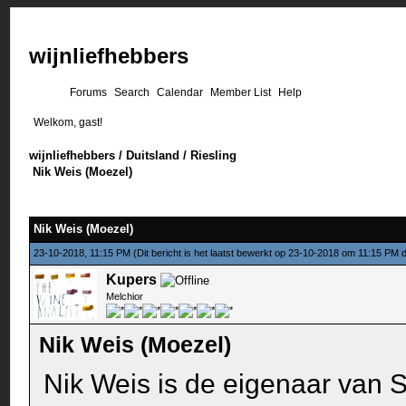
wijnliefhebbers
Forums
Search
Calendar
Member List
Help
Welkom, gast!
wijnliefhebbers
/
Duitsland
/
Riesling
Nik Weis (Moezel)
Nik Weis (Moezel)
23-10-2018, 11:15 PM
(Dit bericht is het laatst bewerkt op 23-10-2018 om 11:15 PM
Kupers
Melchior
Nik Weis (Moezel)
Nik Weis is de eigenaar van 