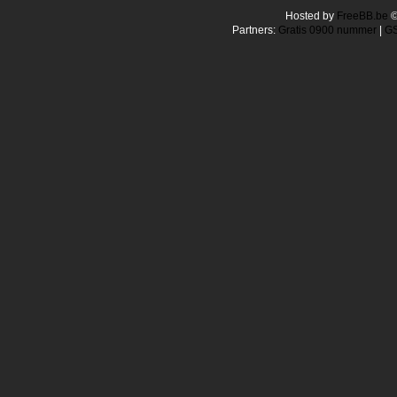
Hosted by
FreeBB.be
Partners:
Gratis 0900 nummer
|
GS