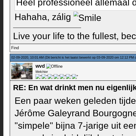
Heel professioneel allemaal 
Hahaha, zálig
Live your life to the fullest, b
Find
02-09-2020, 10:01 AM
(Dit bericht is het laatst bewerkt op 03-09-2020 om 12:12 PM
wvd
Melchior
RE: En wat drinkt men nu eigenlijk
Een paar weken geleden tijde
Jérôme Galeyrand Bourgogne
"simpele" bijna 7-jarige uit e