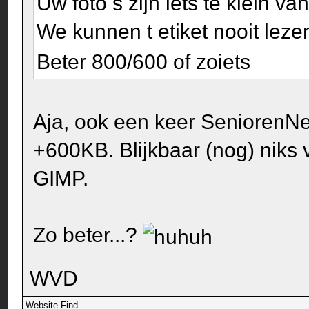
Uw foto s zijn iets té klein van
We kunnen t etiket nooit lez
Beter 800/600 of zoiets
Aja, ook een keer SeniorenN
+600KB. Blijkbaar (nog) niks 
GIMP.
Zo beter...?
WVD
Website
Find