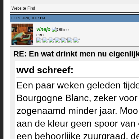
Website
Find
02-09-2020, 01:07 PM
vinejo
CBO
RE: En wat drinkt men nu eigenlijk
wvd schreef:
Een paar weken geleden tijde
Bourgogne Blanc, zeker voor e
zogenaamd minder jaar. Mooi r
aan de kleur geen spoor van ox
een behoorlijke zuurgraad, d