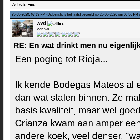
Website
Find
23-08-2020, 07:19 PM
(Dit bericht is het laatst bewerkt op 25-08-2020 om 03:56 PM
wvd
Melchior
RE: En wat drinkt men nu eigenlijk
Een poging tot Rioja...
Ik kende Bodegas Mateos al e
dan wat stalen binnen. Ze ma
basis kwaliteit, maar wel goed
Crianza kwam aan amper een E
andere koek, veel denser, "wa