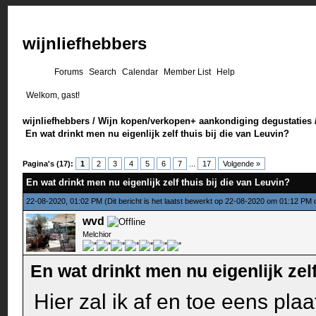
wijnliefhebbers
Forums
Search
Calendar
Member List
Help
Welkom, gast!
wijnliefhebbers
/
Wijn kopen/verkopen+ aankondiging degustaties
En wat drinkt men nu eigenlijk zelf thuis bij die van Leuvin?
Pagina's (17):
1
2
3
4
5
6
7
...
17
Volgende »
En wat drinkt men nu eigenlijk zelf thuis bij die van Leuvin?
22-08-2020, 01:02 PM
(Dit bericht is het laatst bewerkt op 22-08-2020 om 01:12 PM
wvd
Melchior
En wat drinkt men nu eigenlijk zelf
Hier zal ik af en toe eens plaa