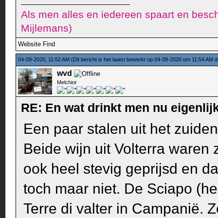
Als men alles en iedereen spaart en besch
Mijlemans)
Website
Find
04-09-2020, 11:52 AM
(Dit bericht is het laatst bewerkt op 04-09-2020 om 11:54 AM 
wvd
Melchior
RE: En wat drinkt men nu eigenlijk
Een paar stalen uit het zuiden
Beide wijn uit Volterra waren 
ook heel stevig geprijsd en d
toch maar niet. De Sciapo (he
Terre di valter in Campanië. Z