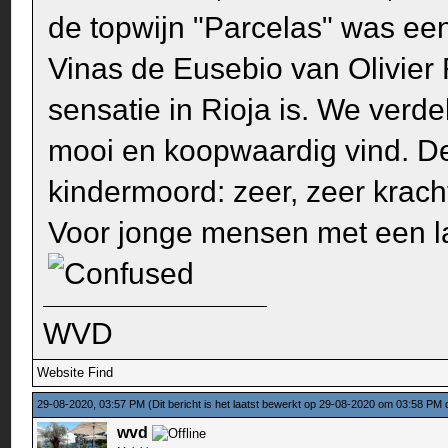
de topwijn "Parcelas" was een 
Vinas de Eusebio van Olivier 
sensatie in Rioja is. We verd
mooi en koopwaardig vind. D
kindermoord: zeer, zeer krach
Voor jonge mensen met een lan
WVD
Website
Find
29-08-2020, 03:57 PM
(Dit bericht is het laatst bewerkt op 29-08-2020 om 03:58 PM
wvd