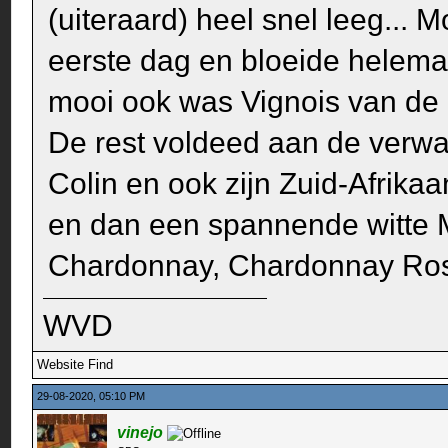
(uiteraard) heel snel leeg..
eerste dag en bloeide helem
mooi ook was Vignois van de 
De rest voldeed aan de verwac
Colin en ook zijn Zuid-Afrika
en dan een spannende witte 
Chardonnay, Chardonnay Rosé
WVD
Website
Find
29-08-2020, 05:10 PM
vinejo