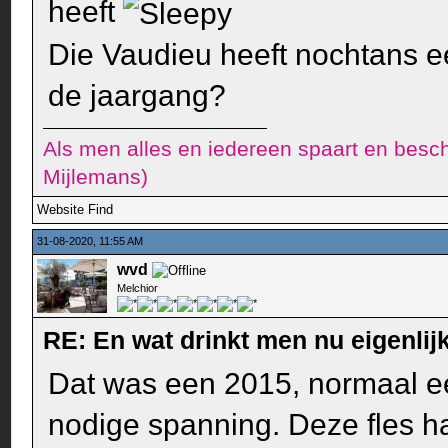
heeft
Die Vaudieu heeft nochtans ee
de jaargang?
Als men alles en iedereen spaart en besch
Mijlemans)
Website
Find
31-08-2020, 11:55 AM
wvd
Melchior
RE: En wat drinkt men nu eigenlijk
Dat was een 2015, normaal ee
nodige spanning. Deze fles h