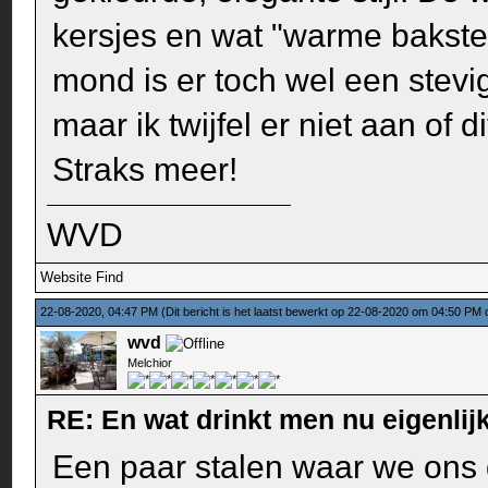
kersjes en wat "warme baksteen
mond is er toch wel een stevig
maar ik twijfel er niet aan of di
Straks meer!
WVD
Website
Find
22-08-2020, 04:47 PM
(Dit bericht is het laatst bewerkt op 22-08-2020 om 04:50 PM
wvd
Melchior
RE: En wat drinkt men nu eigenlijk
Een paar stalen waar we ons