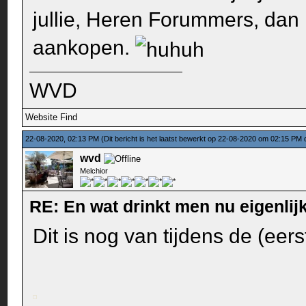
jullie, Heren Forummers, dan
aankopen.
WVD
Website
Find
22-08-2020, 02:13 PM
(Dit bericht is het laatst bewerkt op 22-08-2020 om 02:15 PM
wvd
Melchior
RE: En wat drinkt men nu eigenlijk
Dit is nog van tijdens de (eer