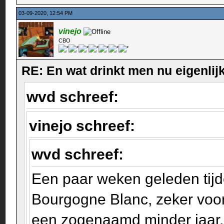
03-09-2020, 12:54 PM
vinejo
CBO
RE: En wat drinkt men nu eigenlijk
wvd schreef:
vinejo schreef:
wvd schreef:
Een paar weken geleden tijd
Bourgogne Blanc, zeker voor 
een zogenaamd minder jaar. M