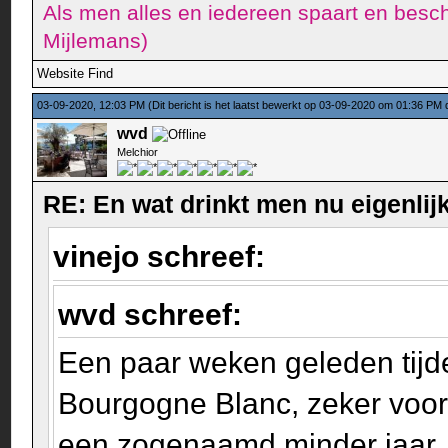
Als men alles en iedereen spaart en besch
Mijlemans)
Website
Find
03-09-2020, 12:03 PM
(Dit bericht is het laatst bewerkt op 03-09-2020 om 01:36 PM
wvd
Melchior
RE: En wat drinkt men nu eigenlijk
vinejo schreef:
wvd schreef:
Een paar weken geleden tijde
Bourgogne Blanc, zeker voor 
een zogenaamd minder jaar. Mo