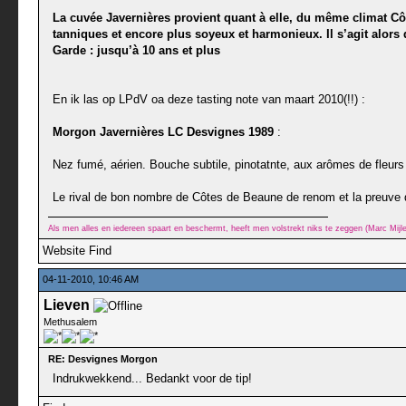
La cuvée Javernières provient quant à elle, du même climat Côte
tanniques et encore plus soyeux et harmonieux. Il s’agit alor
Garde : jusqu’à 10 ans et plus
En ik las op LPdV oa deze tasting note van maart 2010(!!) :
Morgon Javernières LC Desvignes 1989
:
Nez fumé, aérien. Bouche subtile, pinotatnte, aux arômes de fleurs
Le rival de bon nombre de Côtes de Beaune de renom et la preuve q
Als men alles en iedereen spaart en beschermt, heeft men volstrekt niks te zeggen (Marc Mij
Website
Find
04-11-2010, 10:46 AM
Lieven
Methusalem
RE: Desvignes Morgon
Indrukwekkend... Bedankt voor de tip!