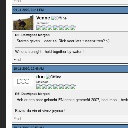
Find
04-11-2010, 11:41 PM
Venne
Terroirist
RE: Desvignes Morgon
Sterren geven... daar zal Rick voor iets tussenzitten? :-)
Wine is sunlight , held together by water !
Find
18-11-2010, 12:46 AM
doc
Melchior
RE: Desvignes Morgon
Heb er een paar gekocht EN eentje geproefd 2007, heel mooi , bedan
Buvez du vin et vivez joyeux !
Find
18-11-2010, 10:51 AM