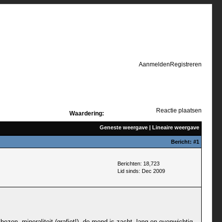
Aanmelden
Registreren
Reactie plaatsen
Waardering:
Geneste weergave
|
Lineaire weergave
Bericht:
#1
Berichten: 18,723
Lid sinds: Dec 2009
mbozen, mineraliteit (grafiet!), de mond is zacht, lang en evenwichtig