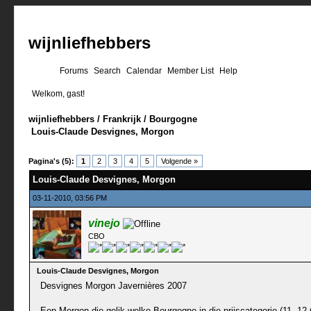
wijnliefhebbers
Forums
Search
Calendar
Member List
Help
Welkom, gast!
wijnliefhebbers
/
Frankrijk
/
Bourgogne
Louis-Claude Desvignes, Morgon
2 stemmen - gemiddelde waardering is 3.5
1
2
3
4
5
Pagina's (5):
1
2
3
4
5
Volgende »
Louis-Claude Desvignes, Morgon
03-11-2010, 03:56 PM
vinejo
CBO
Louis-Claude Desvignes, Morgon
Desvignes Morgon Javernières 2007
Een Morgon die geljk welke Bourgogne in die prijscategorie (11 -12 €)