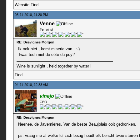
Website
Find
03-11-2010, 11:20 PM
Venne
Terroirist
RE: Desvignes Morgon
Ik ook niet , komt miserie van.. :-)
Twas toch niet de côte du puy?
Wine is sunlight , held together by water !
Find
04-11-2010, 12:33 AM
vinejo
CBO
RE: Desvignes Morgon
Neenee, de Javernières. Van de beste Beaujolais ooit gedronken.
ps: vraag me af welke lul zich bezig houdt elk bericht twee sterren 