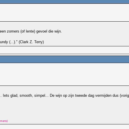
 een zomers (of lente) gevoel die wijn.
dy (...)." (Clark Z. Terry)
ets glad, smooth, simpel... De wijn op zijn tweede dag vermijden dus (vorige
lemans)