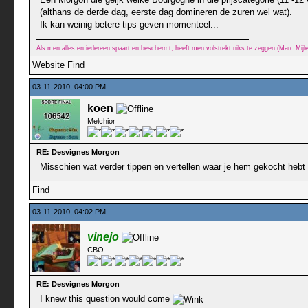
(althans de derde dag, eerste dag domineren de zuren wel wat).
Ik kan weinig betere tips geven momenteel...
Als men alles en iedereen spaart en beschermt, heeft men volstrekt niks te zeggen (Marc Mij
Website
Find
03-11-2010, 04:00 PM
koen
Melchior
RE: Desvignes Morgon
Misschien wat verder tippen en vertellen waar je hem gekocht hebt
Find
03-11-2010, 04:02 PM
vinejo
CBO
RE: Desvignes Morgon
I knew this question would come