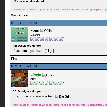
Boutelegier Assebroek
Als men alles en iedereen spaart en beschermt, heeft men volstrekt niks te zeggen (Marc Mij
Website
Find
03-11-2010, 04:22 PM
koen
Melchior
RE: Desvignes Morgon
Just admit, you love it[/align]
Find
03-11-2010, 04:30 PM
vinejo
CBO
RE: Desvignes Morgon
Tja, zit niet op facebook hé...
Als men alles en iedereen spaart en beschermt, heeft men volstrekt niks te zeggen (Marc Mij