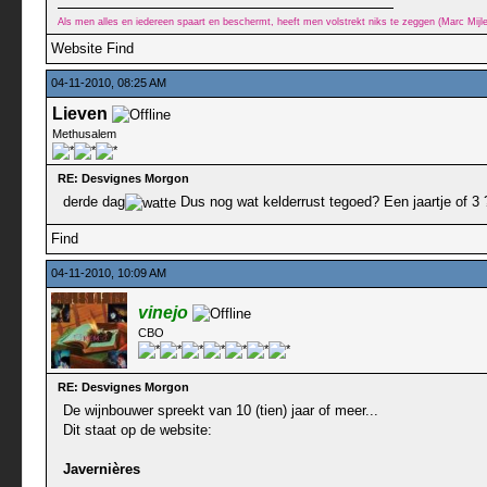
Als men alles en iedereen spaart en beschermt, heeft men volstrekt niks te zeggen (Marc Mij
Website
Find
04-11-2010, 08:25 AM
Lieven
Methusalem
RE: Desvignes Morgon
derde dag
Dus nog wat kelderrust tegoed? Een jaartje of 3 
Find
04-11-2010, 10:09 AM
vinejo
CBO
RE: Desvignes Morgon
De wijnbouwer spreekt van 10 (tien) jaar of meer...
Dit staat op de website:
Javernières