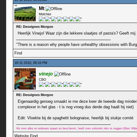
Mt
Melchior
RE: Desvignes Morgon
Heerlijk Vinejo! Waar zijn die lekkere slaatjes of pasta's? Geeft mij
"There is a reason why people have unhealthy obsessions with Burgun
Find
18-11-2010, 08:16 PM
vinejo
CBO
RE: Desvignes Morgon
Eigenaardig genoeg smaakt ie me deze keer de tweede dag minder.. I
complexer in het glas - t is nog vroeg dus derde dag haalt hij niet)
Edit: Vloekte bij de spaghetti bolognaise, heerlijk bij stukje comté
Als men alles en iedereen spaart en beschermt, heeft men volstrekt niks te zeggen (Marc Mij
Website
Find