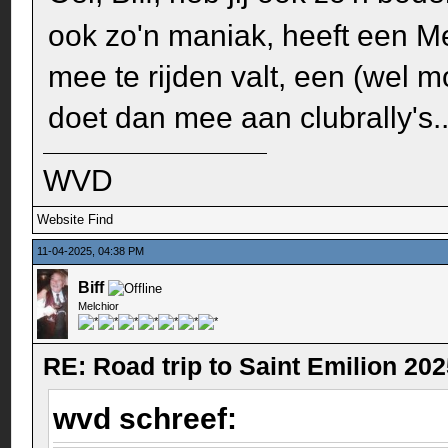
ook zo'n maniak, heeft een M
mee te rijden valt, een (wel
doet dan mee aan clubrally's.
WVD
Website
Find
11-04-2025, 04:38 PM
Biff
Melchior
RE: Road trip to Saint Emilion 20
wvd schreef: