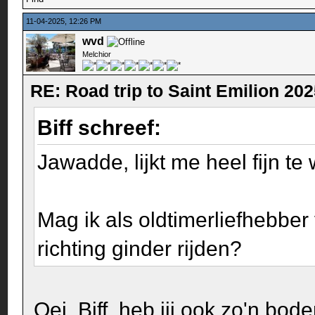
11-04-2025, 12:26 PM
wvd
Melchior
RE: Road trip to Saint Emilion 20
Biff schreef:
Jawadde, lijkt me heel fijn te
Mag ik als oldtimerliefhebber
richting ginder rijden?
Oei, Biff, heb jij ook zo'n bod