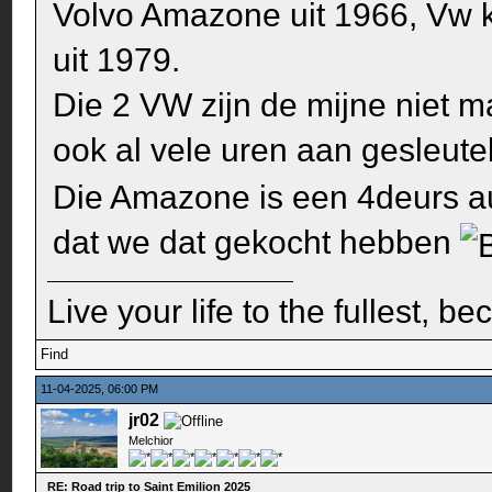
Volvo Amazone uit 1966, Vw k
uit 1979.
Die 2 VW zijn de mijne niet 
ook al vele uren aan gesleut
Die Amazone is een 4deurs a
dat we dat gekocht hebben
Live your life to the fullest, b
Find
11-04-2025, 06:00 PM
jr02
Melchior
RE: Road trip to Saint Emilion 2025