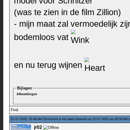
model voor Schnitzer
(was te zien in de film Zillion)
- mijn maat zal vermoedelijk zij
bodemloos vat
en nu terug wijnen
Bijlagen
Afbeeldingen
Find
31-07-2025, 05:48 AM
(Dit bericht is het laatst bewerkt op 31-07-2025 om 05:59 AM
jr02