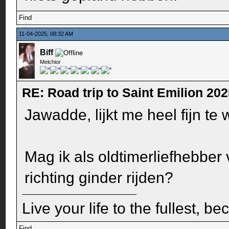
Find
11-04-2025, 08:32 AM
Biff
Melchior
RE: Road trip to Saint Emilion 20
Jawadde, lijkt me heel fijn te
Mag ik als oldtimerliefhebber 
richting ginder rijden?
Live your life to the fullest, b
Find