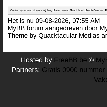
Contact opnemen
|
vinejo' s wijnblog
|
Naar boven
|
Naar inhoud
|
Mobile Version
|
R
Het is nu 09-08-2026, 07:55 AM
MyBB forum
aangedreven door
M
Theme by
Quacktacular Medias
an
Hosted by
FreeBB.be
©
MyB
Partners:
Gratis 0900 nummer
Vak