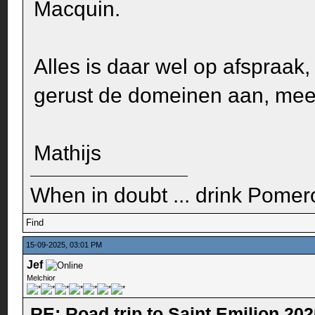
Macquin.
Alles is daar wel op afspraak,
gerust de domeinen aan, mees
Mathijs
When in doubt ... drink Pomero
Find
15-09-2025, 03:01 PM
Jef
Melchior
RE: Road trip to Saint Emilion 20